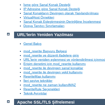
İsme göre Sanal Konak Desteği
IP Adresine göre Sanal Konak Desteği
Sanal Konakların Devingen olarak Yapılandırılması
VirtualHost Örnekleri
Sanal Konak Eşleştirmesinin Derinliğine İncelenmesi
Dosya Tanıtıcı Sınırlamaları
URL’lerin Yeniden Yazılması
Genel Bakış
mod_rewrite Başvuru Belgesi
mod_rewrite ve düzenli ifadelere giriş
URL'lerin yeniden eşlenmesi ve yönlendirilmesi içinmod
Erişim denetimi için mod_rewrite kullanımı
mod_rewrite ile devingen sanal konaklar
mod_rewrite ile devingen vekil kullanımı
RewriteMap kullanımı
İleri seviye teknikler
mod_rewrite ne zaman kullanılMAZ
RewriteRule Seçenekleri
Teknik Ayrıntılar
Apache SSL/TLS Şifrelemesi