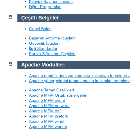
Kılavuz Sayfası: suexec
Diğer Programlar
Çeşitli Belgeler
Genel Bakış
Başarım Arttırma İpuçları
Güvenlik İpuçları
İlgili Standartlar
Parola Şifreleme Çeşitleri
Apache Modülleri
Apache modüllerini tanımlamakta kullanılan terimlerin 
Apache yönergelerini tanımlamakta kullanılan terimleri
Apache Temel Özellikleri
Apache MPM Ortak Yönergeleri
Apache MPM event
Apache MPM netware
Apache MPM os2
Apache MPM prefork
Apache MPM winnt
Apache MPM worker