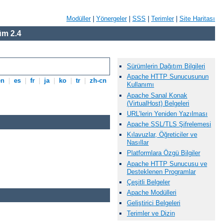
Modüller
|
Yönergeler
|
SSS
|
Terimler
|
Site Haritası
m 2.4
Sürümlerin Dağıtım Bilgileri
Apache HTTP Sunucusunun
en
|
es
|
fr
|
ja
|
ko
|
tr
|
zh-cn
Kullanımı
Apache Sanal Konak
(VirtualHost) Belgeleri
URL’lerin Yeniden Yazılması
Apache SSL/TLS Şifrelemesi
Kılavuzlar, Öğreticiler ve
Nasıllar
Platformlara Özgü Bilgiler
Apache HTTP Sunucusu ve
Desteklenen Programlar
Çeşitli Belgeler
Apache Modülleri
Geliştirici Belgeleri
Terimler ve Dizin