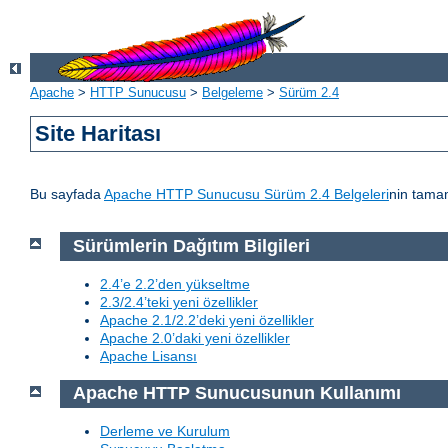
Apache
>
HTTP Sunucusu
>
Belgeleme
>
Sürüm 2.4
Site Haritası
Bu sayfada
Apache HTTP Sunucusu Sürüm 2.4 Belgeleri
nin tamam
Sürümlerin Dağıtım Bilgileri
2.4’e 2.2’den yükseltme
2.3/2.4’teki yeni özellikler
Apache 2.1/2.2’deki yeni özellikler
Apache 2.0’daki yeni özellikler
Apache Lisansı
Apache HTTP Sunucusunun Kullanımı
Derleme ve Kurulum