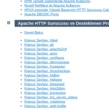
RPM Temelli Sistemlerde Apache Kullanımı
Novell NetWare ile Apache Kullanımı
HPUX üzerinde Yüksek Başarımlı HTTP Sunucusu Çalı
Apache EBCDIC Portu
Apache HTTP Sunucusu ve Desteklenen Pr
Genel Bakış
Kılavuz Sayfası: httpd
Kılavuz Sayfası: ab
Kılavuz Sayfası: apache2ctl
Kılavuz Sayfası: apxs
Kılavuz Sayfası: configure
Kılavuz Sayfası: dbmmanage
Kılavuz Sayfası: fcgistarter
Kılavuz Sayfası: htcacheclean
Kılavuz Sayfası: htdbm
Kılavuz Sayfası: htdigest
Kılavuz Sayfası: htpasswd
Kılavuz Sayfası: httxt2dbm
Kılavuz Sayfası: logresolve
Kılavuz Sayfası: log_server_status
Kılavuz Sayfası: rotatelogs
Kılavuz Sayfası: split-logfile