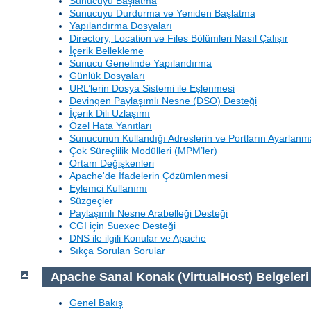
Sunucuyu Başlatma
Sunucuyu Durdurma ve Yeniden Başlatma
Yapılandırma Dosyaları
Directory, Location ve Files Bölümleri Nasıl Çalışır
İçerik Bellekleme
Sunucu Genelinde Yapılandırma
Günlük Dosyaları
URL’lerin Dosya Sistemi ile Eşlenmesi
Devingen Paylaşımlı Nesne (DSO) Desteği
İçerik Dili Uzlaşımı
Özel Hata Yanıtları
Sunucunun Kullandığı Adreslerin ve Portların Ayarlanm
Çok Süreçlilik Modülleri (MPM’ler)
Ortam Değişkenleri
Apache'de İfadelerin Çözümlenmesi
Eylemci Kullanımı
Süzgeçler
Paylaşımlı Nesne Arabelleği Desteği
CGI için Suexec Desteği
DNS ile ilgili Konular ve Apache
Sıkça Sorulan Sorular
Apache Sanal Konak (VirtualHost) Belgeleri
Genel Bakış