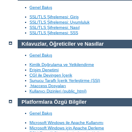
Genel Bakış
SSL/TLS Şifrelemesi: Giriş
SSL/TLS Şifrelemesi: Uyumluluk
SSL/TLS Şifrelemesi: Nasıl
SSL/TLS Şifrelemesi: SSS
Kılavuzlar, Öğreticiler ve Nasıllar
Genel Bakış
Kimlik Doğrulama ve Yetkilendirme
Erişim Denetimi
CGI ile Devingen İçerik
Sunucu Taraflı İçerik Yerleştirme (SSI)
.htaccess Dosyaları
Kullanıcı Dizinleri (public_html)
Platformlara Özgü Bilgiler
Genel Bakış
Microsoft Windows ile Apache Kullanımı
Microsoft Windows için Apache Derleme