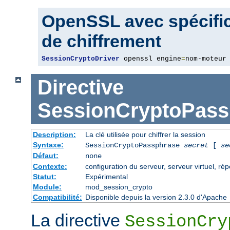
OpenSSL avec spécific
de chiffrement
SessionCryptoDriver
 openssl engine
=
nom-moteur
Directive
SessionCryptoPass
Description:
La clé utilisée pour chiffrer la session
Syntaxe:
SessionCryptoPassphrase
secret
[
se
Défaut:
none
Contexte:
configuration du serveur, serveur virtuel, rép
Statut:
Expérimental
Module:
mod_session_crypto
Compatibilité:
Disponible depuis la version 2.3.0 d'Apache
La directive
SessionCry