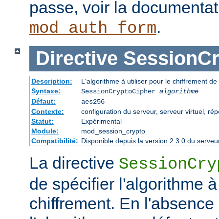
passe, voir la documenta
.
mod_auth_form
Directive
SessionCr
Description:
L'algorithme à utiliser pour le chiffrement de
Syntaxe:
SessionCryptoCipher
algorithme
Défaut:
aes256
Contexte:
configuration du serveur, serveur virtuel, rép
Statut:
Expérimental
Module:
mod_session_crypto
Compatibilité:
Disponible depuis la version 2.3.0 du serv
La directive
SessionCry
de spécifier l'algorithme à 
chiffrement. En l'absence 