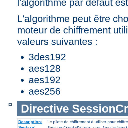
l'algorithme par défaut es
L'algorithme peut être cho
moteur de chiffrement util
valeurs suivantes :
3des192
aes128
aes192
aes256
Directive
SessionCr
Description:
Le pilote de chiffrement à utiliser pour chiffr
Syntaxe:
SessionCryptoDriver
nom
[param[=val