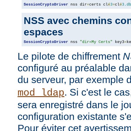
SessionCryptoDriver
 nss dir
=
certs cl
é
3
=
cl
é
3.d
NSS avec chemins con
espaces
SessionCryptoDriver
 nss 
"dir=My Certs"
 key3
=
k
Le pilote de chiffrement
N
configuré au préalable da
du serveur, par exemple 
. Si c'est le c
mod_ldap
sera enregistré dans le jou
configuration existante s'
Pour éviter cet avertisseme