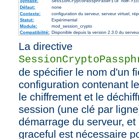
Syntaxe:
SessionCryptoPassphraseFile
nom-fic
Défaut:
none
Contexte:
configuration du serveur, serveur virtuel, rép
Statut:
Expérimental
Module:
mod_session_crypto
Compatibilité:
Disponible depuis la version 2.3.0 du serv
La directive
SessionCryptoPassph
de spécifier le nom d'un f
configuration contenant les
le chiffrement et le déchif
session (une clé par ligne)
démarrage du serveur, et
graceful est nécessaire p