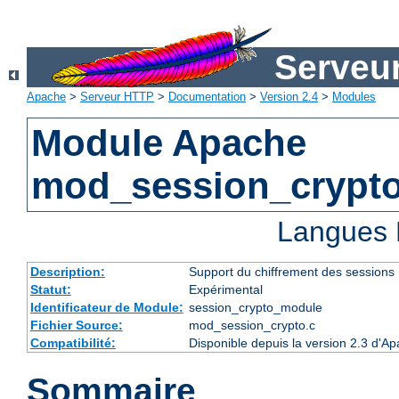
Serveu
Apache
>
Serveur HTTP
>
Documentation
>
Version 2.4
>
Modules
Module Apache
mod_session_crypt
Langues 
Description:
Support du chiffrement des sessions
Statut:
Expérimental
Identificateur de Module:
session_crypto_module
Fichier Source:
mod_session_crypto.c
Compatibilité:
Disponible depuis la version 2.3 d'A
Sommaire